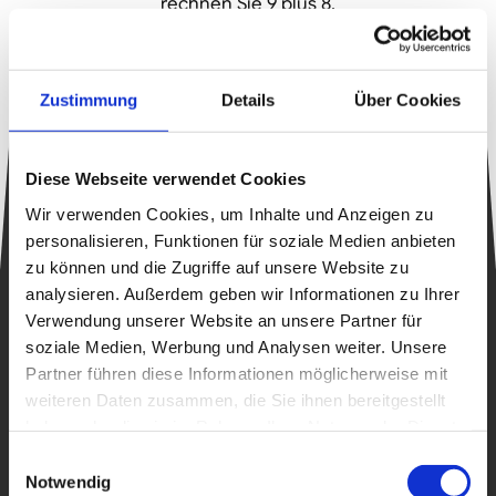
rechnen Sie 9 plus 8.
Kündigen
Zustimmung
Details
Über Cookies
Diese Webseite verwendet Cookies
Newsletter
Wir verwenden Cookies, um Inhalte und Anzeigen zu
personalisieren, Funktionen für soziale Medien anbieten
zu können und die Zugriffe auf unsere Website zu
Bleib informiert
analysieren. Außerdem geben wir Informationen zu Ihrer
Verwendung unserer Website an unsere Partner für
E-
soziale Medien, Werbung und Analysen weiter. Unsere
Mail-
Partner führen diese Informationen möglicherweise mit
Adresse
weiteren Daten zusammen, die Sie ihnen bereitgestellt
Pflichtfeld
haben oder die sie im Rahmen Ihrer Nutzung der Dienste
Sicherheitsfrage
*
gesammelt haben.
Einwilligungsauswahl
Notwendig