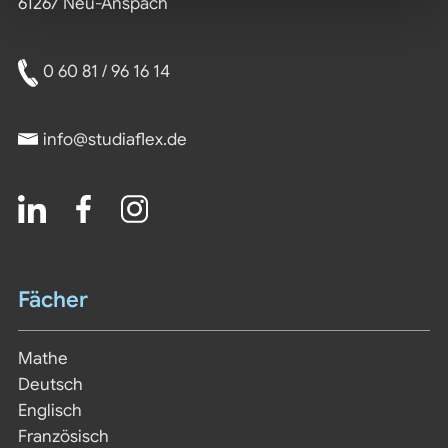
61267 Neu-Anspach
0 60 81 / 96 16 14
info@studiaflex.de
Fächer
Navigation
Mathe
überspringen
Deutsch
Englisch
Französisch