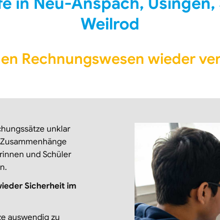
 in Neu-Anspach, Usingen,
Weilrod
en Rechnungswesen wieder ver
hungssätze unklar
che Zusammenhänge
erinnen und Schüler
n.
ieder Sicherheit im
tze auswendig zu