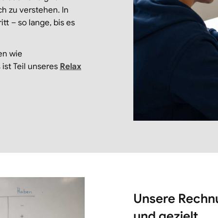
h zu verstehen. In
tt – so lange, bis es
en wie
st Teil unseres
Relax
Unsere Rechnu
und gezielt