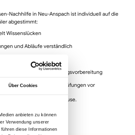
-Nachhilfe in Neu-Anspach ist individuell auf die
üler abgestimmt:
elt Wissenslücken
ungen und Abläufe verständlich
Schritt für Schritt
bei Hausaufgaben und Prüfungsvorbereitung
lt auf Klassenarbeiten und Prüfungen vor
Über Cookies
, online oder bei Ihnen zuhause.
persönlich.
 Medien anbieten zu können
hrer Verwendung unserer
 führen diese Informationen